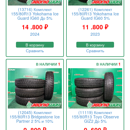
(13716) Комплект
(12261) Комплект
155/80R13 Yokohama Ice
155/80R13 Yokohama Ice
Guard IG60 До 5%
Guard IG60 5%
14 .800
₽
11 .800
₽
2024
2023
В корзину
В корзину
Сравнить
Сравнить
1
1
В НАЛИЧИИ
В НАЛИЧИИ
(12045) Комплект
(11119) Комплект
155/80R13 Bridgestone Ice
155/80R13 Toyo Observe
Partner 2 5% и 10%
GIZ2 До 5%
9 .800
₽
9 .600
₽