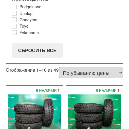
2021
До 5%
Bridgestone
2020
5% и 10%
Dunlop
2019
5%
Goodyear
2018
30%
Toyo
2017
20%
Yokohama
2015
10% и 20%
2014
10%
СБРОСИТЬ ВСЕ
Отображение 1–16 из 49
1
1
В НАЛИЧИИ
В НАЛИЧИИ