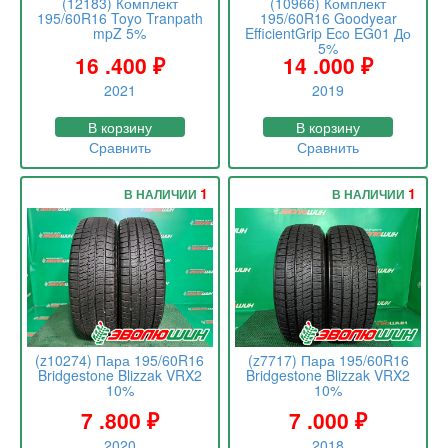
(12183) Комплект
(10966) Комплект
195/60R16 Toyo Tranpath
195/60R16 Goodyear
mpZ 5%
EfficientGrip Eco EG01 До
5%
16 .400
₽
14 .000
₽
2021
2019
В корзину
В корзину
Сравнить
Сравнить
1
1
В НАЛИЧИИ
В НАЛИЧИИ
(z10274) Пара 195/60R16
(z7717) Пара 195/60R16
Bridgestone Blizzak VRX2
Bridgestone Blizzak VRX2
10%
10%
7 .800
₽
7 .000
₽
2020
2018