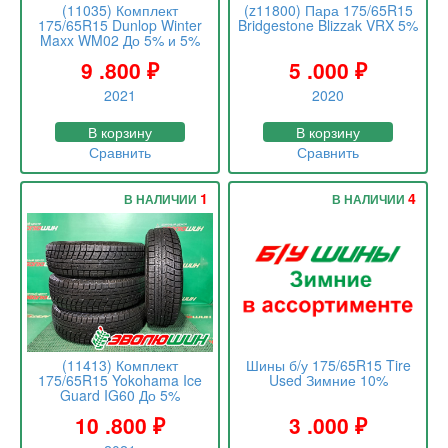
(11035) Комплект
(z11800) Пара 175/65R15
175/65R15 Dunlop Winter
Bridgestone Blizzak VRX 5%
Maxx WM02 До 5% и 5%
9 .800
₽
5 .000
₽
2021
2020
В корзину
В корзину
Сравнить
Сравнить
1
4
В НАЛИЧИИ
В НАЛИЧИИ
(11413) Комплект
Шины б/у 175/65R15 Tire
175/65R15 Yokohama Ice
Used Зимние 10%
Guard IG60 До 5%
10 .800
₽
3 .000
₽