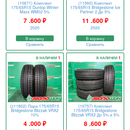
(10671) Комплект
(11560) Комплект
175/65R15 Dunlop Winter
175/65R15 Bridgestone Ice
Maxx WM02 5%
Partner 2 До 5%
7 .600
₽
11 .600
₽
2020
2020
В корзину
В корзину
Сравнить
Сравнить
1
1
В НАЛИЧИИ
В НАЛИЧИИ
(z11802) Пара 175/65R15
(10757) Комплект
Bridgestone Blizzak VRX2
175/65R15 Bridgestone
10%
Blizzak VRX2 До 5% и 5%
4 .000
₽
8 .600
₽