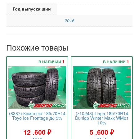
Год выпуска шин
2016
Похожие товары
1
1
В НАЛИЧИИ
В НАЛИЧИИ
(8387) Комплект 185/70R14
(z10243) Пара 185/70R14
Toyo Ice Frontage До 5%
Dunlop Winter Maxx WM01
10%
12 .600
₽
5 .600
₽