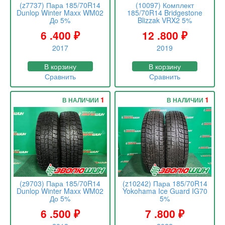
(z7737) Пара 185/70R14
(10097) Комплект
Dunlop Winter Maxx WM02
185/70R14 Bridgestone
До 5%
Blizzak VRX2 5%
6 .400
₽
12 .800
₽
2017
2019
В корзину
В корзину
Сравнить
Сравнить
1
1
В НАЛИЧИИ
В НАЛИЧИИ
(z9703) Пара 185/70R14
(z10242) Пара 185/70R14
Dunlop Winter Maxx WM02
Yokohama Ice Guard IG70
До 5%
5%
6 .500
₽
7 .800
₽