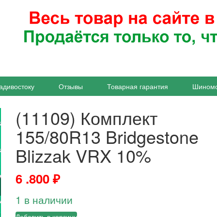
адивостоку
Отзывы
Товарная гарантия
Шином
(11109) Комплект
155/80R13 Bridgestone
Blizzak VRX 10%
6 .800
₽
1 в наличии
Добавить в корзину