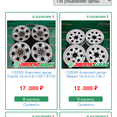
64,1
40
66,1
45
66,5
50
1
1
В НАЛИЧИИ
В НАЛИЧИИ
67,1
68,0
(13238) Комплект диски
(10539) Комплект диски
Toyota 16×6.0 6×139.7 ET30
Nissan 16×6.0 6×139.7
17 .000
₽
12 .000
₽
В корзину
В корзину
Сравнить
Сравнить
1
1
В НАЛИЧИИ
В НАЛИЧИИ