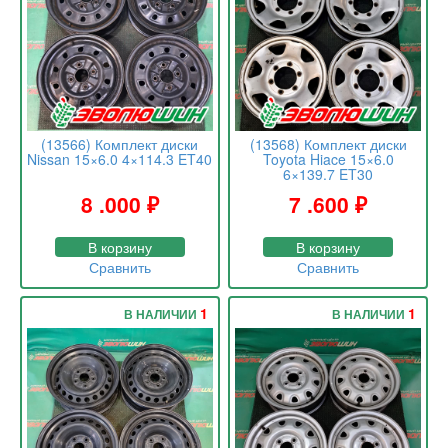
(13566) Комплект диски
(13568) Комплект диски
Nissan 15×6.0 4×114.3 ET40
Toyota Hiace 15×6.0
6×139.7 ET30
8 .000
₽
7 .600
₽
В корзину
В корзину
Сравнить
Сравнить
1
1
В НАЛИЧИИ
В НАЛИЧИИ