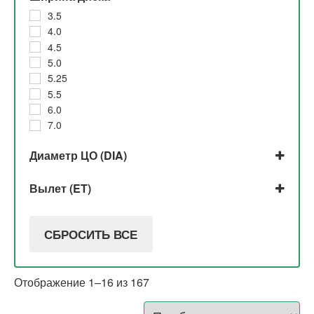
3.5
4.0
4.5
5.0
5.25
5.5
6.0
7.0
Диаметр ЦО (DIA)
100,1
Вылет (ET)
106.1
110,0
113
146
115
СБРОСИТЬ ВСЕ
150
116.5
164
127
54,1
135
Отображение 1–16 из 167
56,1
30
60,1
39