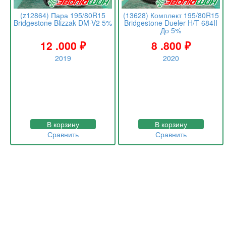
(z12864) Пара 195/80R15
(13628) Комплект 195/80R15
Bridgestone Blizzak DM-V2 5%
Bridgestone Dueler H/T 684II
До 5%
12 .000
₽
8 .800
₽
2019
2020
В корзину
В корзину
Сравнить
Сравнить