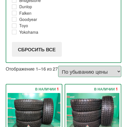
Bridgestone
2018
5%
Dunlop
2017
10% и 20%
Falken
2015
10%
Goodyear
Toyo
Yokohama
СБРОСИТЬ ВСЕ
Отображение 1–16 из 27
1
1
В НАЛИЧИИ
В НАЛИЧИИ