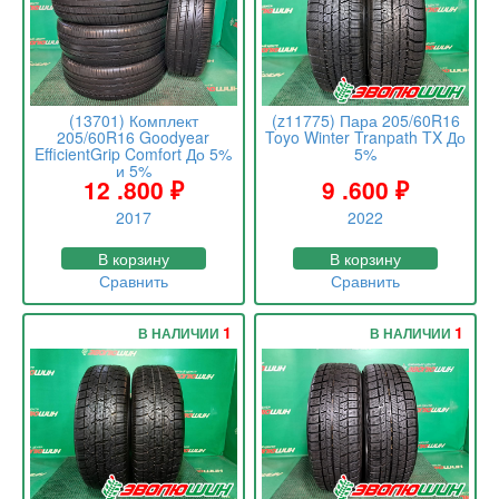
(13701) Комплект
(z11775) Пара 205/60R16
205/60R16 Goodyear
Toyo Winter Tranpath TX До
EfficientGrip Comfort До 5%
5%
и 5%
12 .800
₽
9 .600
₽
2017
2022
В корзину
В корзину
Сравнить
Сравнить
1
1
В НАЛИЧИИ
В НАЛИЧИИ