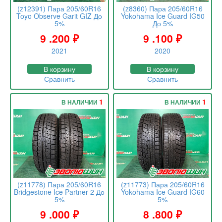
(z12391) Пара 205/60R16
(z8360) Пара 205/60R16
Toyo Observe Garit GIZ До
Yokohama Ice Guard IG50
5%
До 5%
9 .200
₽
9 .100
₽
2021
2020
В корзину
В корзину
Сравнить
Сравнить
1
1
В НАЛИЧИИ
В НАЛИЧИИ
(z11778) Пара 205/60R16
(z11773) Пара 205/60R16
Bridgestone Ice Partner 2 До
Yokohama Ice Guard IG60
5%
5%
9 .000
₽
8 .800
₽