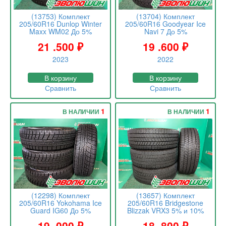
(13753) Комплект
(13704) Комплект
205/60R16 Dunlop Winter
205/60R16 Goodyear Ice
Maxx WM02 До 5%
Navi 7 До 5%
21 .500
₽
19 .600
₽
2023
2022
В корзину
В корзину
Сравнить
Сравнить
1
1
В НАЛИЧИИ
В НАЛИЧИИ
(12298) Комплект
(13657) Комплект
205/60R16 Yokohama Ice
205/60R16 Bridgestone
Guard IG60 До 5%
Blizzak VRX3 5% и 10%
19 .000
₽
18 .800
₽