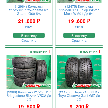
(12964) Комплект
(12475) Комплект
215/50R17 Yokohama Ice
215/50R17 Dunlop Winter
Guard IG60 5%
Maxx WM01 До 5%
21 .800
₽
19 .600
₽
2021
2018
В корзину
В корзину
Сравнить
Сравнить
1
1
В НАЛИЧИИ
В НАЛИЧИИ
(9300) Комплект 215/50R17
(z11256) Пара 215/50R17
Bridgestone Blizzak VRX2 До
Toyo Observe Garit GIZ До
5%
5%
19 .500
₽
9 .200
₽