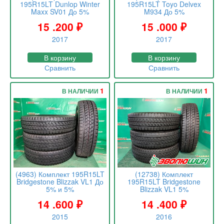
195R15LT Dunlop Winter
195R15LT Toyo Delvex
Maxx SV01 До 5%
M934 До 5%
15 .200
₽
15 .000
₽
2017
2017
В корзину
В корзину
Сравнить
Сравнить
1
1
В НАЛИЧИИ
В НАЛИЧИИ
(4963) Комплект 195R15LT
(12738) Комплект
Bridgestone Blizzak VL1 До
195R15LT Bridgestone
5% и 5%
Blizzak VL1 5%
14 .600
₽
14 .400
₽
2015
2016