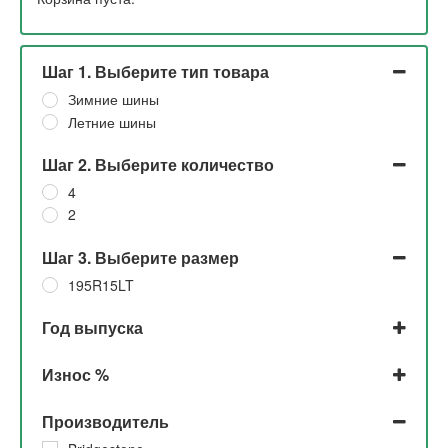
Шаг 1. Выберите тип товара
Зимние шины
Летние шины
Шаг 2. Выберите количество
4
2
Шаг 3. Выберите размер
195R15LT
Год выпуска
2023
Износ %
2022
2021
До 5% и 5%
Производитель
2019
До 5%
2018
5%