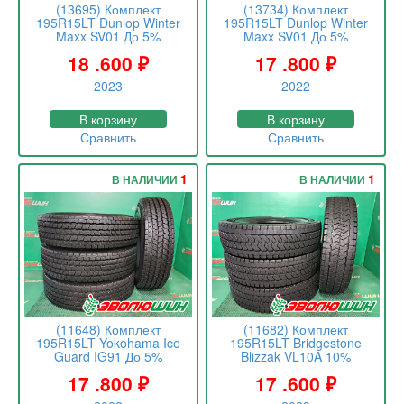
(13695) Комплект
(13734) Комплект
195R15LT Dunlop Winter
195R15LT Dunlop Winter
Maxx SV01 До 5%
Maxx SV01 До 5%
18 .600
₽
17 .800
₽
2023
2022
В корзину
В корзину
Сравнить
Сравнить
1
1
В НАЛИЧИИ
В НАЛИЧИИ
(11648) Комплект
(11682) Комплект
195R15LT Yokohama Ice
195R15LT Bridgestone
Guard IG91 До 5%
Blizzak VL10A 10%
17 .800
₽
17 .600
₽