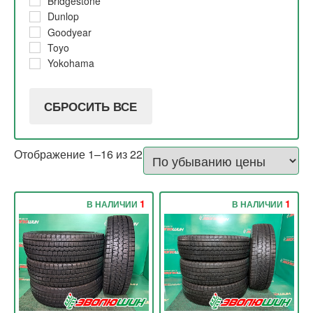
Bridgestone
2017
30%
Dunlop
2016
10%
Goodyear
2015
Toyo
Yokohama
СБРОСИТЬ ВСЕ
Отображение 1–16 из 22
1
1
В НАЛИЧИИ
В НАЛИЧИИ