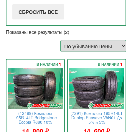
СБРОСИТЬ ВСЕ
Показаны все результаты (2)
1
1
В НАЛИЧИИ
В НАЛИЧИИ
(12499) Комплект
(7291) Комплект 195R14LT
195R14LT Bridgestone
Dunlop Enasave VAN01 До
Ecopia R680 10%
5% и 5%
14 .800
₽
14 .600
₽