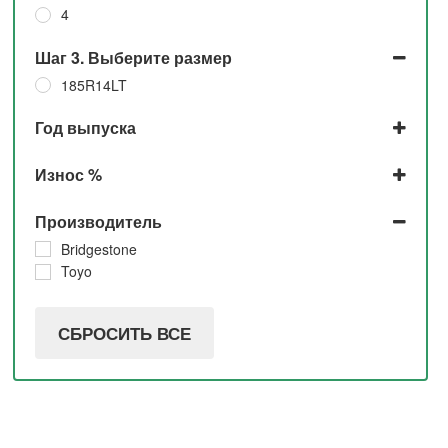
4
Шаг 3. Выберите размер
185R14LT
Год выпуска
2018
Износ %
2015
До 5% и 10%
Производитель
До 5%
Bridgestone
Toyo
СБРОСИТЬ ВСЕ