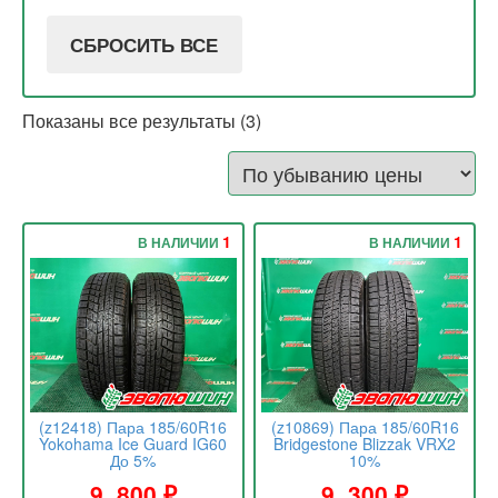
СБРОСИТЬ ВСЕ
Показаны все результаты (3)
1
1
В НАЛИЧИИ
В НАЛИЧИИ
(z12418) Пара 185/60R16
(z10869) Пара 185/60R16
Yokohama Ice Guard IG60
Bridgestone Blizzak VRX2
До 5%
10%
9 .800
₽
9 .300
₽