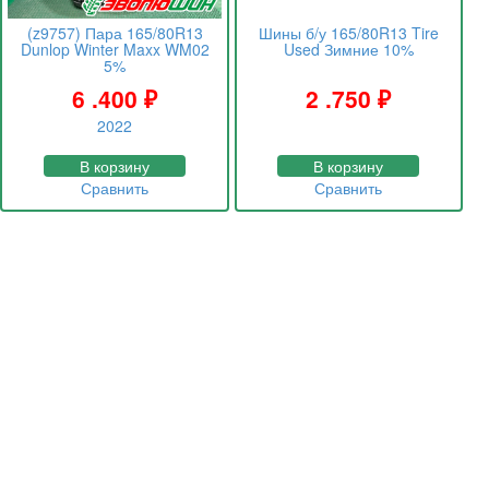
(z9757) Пара 165/80R13
Шины б/у 165/80R13 Tire
Dunlop Winter Maxx WM02
Used Зимние 10%
5%
6 .400
₽
2 .750
₽
2022
В корзину
В корзину
Сравнить
Сравнить