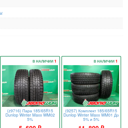
ы
1
1
В НАЛИЧИИ
В НАЛИЧИИ
(z9716) Пара 185/65R15
(9257) Комплект 185/65R15
Dunlop Winter Maxx WM02
Dunlop Winter Maxx WM01 До
5%
5% и 5%
5 .600
₽
11 .800
₽