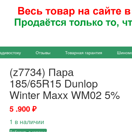
адивостоку
Отзывы
Товарная гарантия
Шином
(z7734) Пара
185/65R15 Dunlop
Winter Maxx WM02 5%
5 .900
₽
1 в наличии
Добавить в корзину