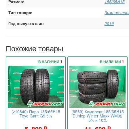
Размер:
185/65R15
Тип товара:
Зимние шин
Год выпуска шин
2019
Похожие товары
1
1
В НАЛИЧИИ
В НАЛИЧИИ
(z10840) Пара 185/65R15
(9569) Комплект 185/65R15
Toyo Garit G5 5%
Dunlop Winter Maxx WM02
5% и 10%
5 .800
₽
11 .600
₽