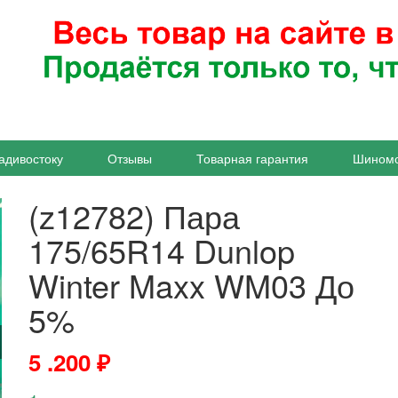
адивостоку
Отзывы
Товарная гарантия
Шином
(z12782) Пара
175/65R14 Dunlop
Winter Maxx WM03 До
5%
5 .200
₽