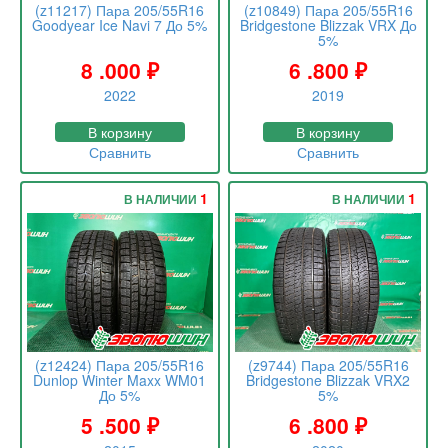
(z11217) Пара 205/55R16
(z10849) Пара 205/55R16
Goodyear Ice Navi 7 До 5%
Bridgestone Blizzak VRX До
5%
8 .000
₽
6 .800
₽
2022
2019
В корзину
В корзину
Сравнить
Сравнить
1
1
В НАЛИЧИИ
В НАЛИЧИИ
(z12424) Пара 205/55R16
(z9744) Пара 205/55R16
Dunlop Winter Maxx WM01
Bridgestone Blizzak VRX2
До 5%
5%
5 .500
₽
6 .800
₽