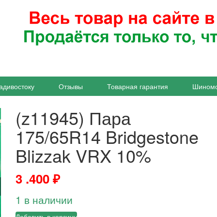
адивостоку
Отзывы
Товарная гарантия
Шином
(z11945) Пара
175/65R14 Bridgestone
Blizzak VRX 10%
3 .400
₽
1 в наличии
Добавить в корзину