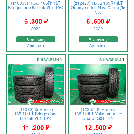
(z10853) Пара 165R14LT
(z12427) Пара 165R14LT
Bridgestone Blizzak VL1 10%
Goodyear Ice Navi Cargo До
5%
6 .300
₽
6 .600
₽
2020
2022
В корзину
В корзину
Сравнить
Сравнить
1
1
В НАЛИЧИИ
В НАЛИЧИИ
(11090) Комплект
(12257) Комплект
165R14LT Bridgestone
165R14LT Yokohama Ice
Blizzak VL1 10%
Guard IG91 10%
11 .200
₽
12 .500
₽