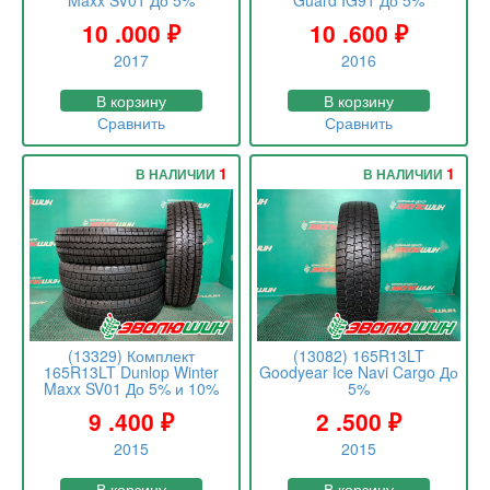
Maxx SV01 До 5%
Guard IG91 До 5%
10 .000
₽
10 .600
₽
2017
2016
В корзину
В корзину
Сравнить
Сравнить
1
1
В НАЛИЧИИ
В НАЛИЧИИ
(13329) Комплект
(13082) 165R13LT
165R13LT Dunlop Winter
Goodyear Ice Navi Cargo До
Maxx SV01 До 5% и 10%
5%
9 .400
₽
2 .500
₽
2015
2015
В корзину
В корзину