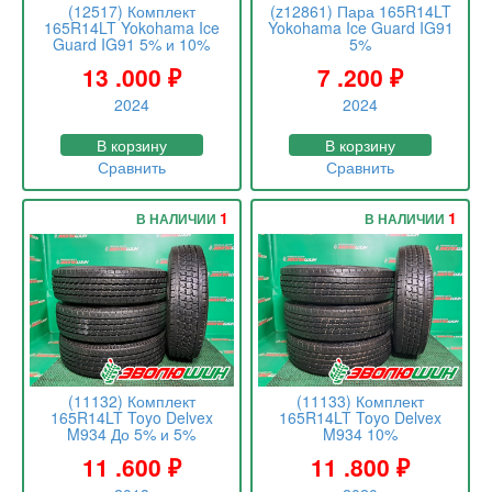
(12517) Комплект
(z12861) Пара 165R14LT
165R14LT Yokohama Ice
Yokohama Ice Guard IG91
Guard IG91 5% и 10%
5%
13 .000
₽
7 .200
₽
2024
2024
В корзину
В корзину
Сравнить
Сравнить
1
1
В НАЛИЧИИ
В НАЛИЧИИ
(11132) Комплект
(11133) Комплект
165R14LT Toyo Delvex
165R14LT Toyo Delvex
M934 До 5% и 5%
M934 10%
11 .600
₽
11 .800
₽