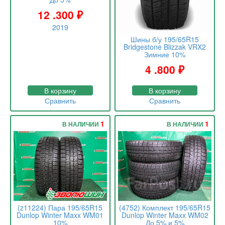
12 .300
₽
2019
Шины б/у 195/65R15
Bridgestone Blizzak VRX2
Зимние 10%
4 .800
₽
В корзину
В корзину
Сравнить
Сравнить
1
1
В НАЛИЧИИ
В НАЛИЧИИ
(z11224) Пара 195/65R15
(4752) Комплект 195/65R15
Dunlop Winter Maxx WM01
Dunlop Winter Maxx WM02
10%
До 5% и 5%