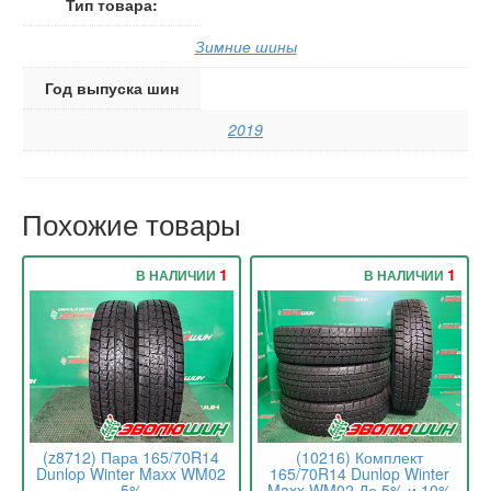
Тип товара:
Зимние шины
Год выпуска шин
2019
Похожие товары
1
1
В НАЛИЧИИ
В НАЛИЧИИ
(z8712) Пара 165/70R14
(10216) Комплект
Dunlop Winter Maxx WM02
165/70R14 Dunlop Winter
5%
Maxx WM02 До 5% и 10%