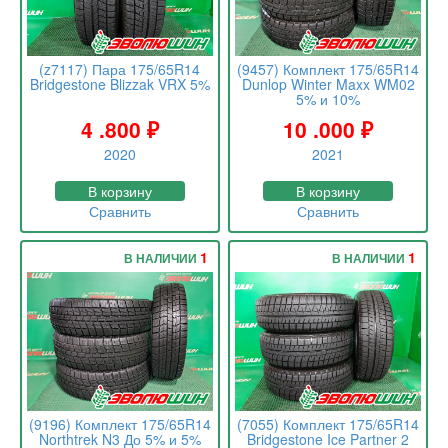
(z7117) Пара 175/65R14
(9457) Комплект 175/65R14
Bridgestone Blizzak VRX 5%
Dunlop Winter Maxx WM02
5% и 10%
4 .800
₽
10 .000
₽
2020
2021
В корзину
В корзину
Сравнить
Сравнить
1
1
В НАЛИЧИИ
В НАЛИЧИИ
(9196) Комплект 175/65R14
(7055) Комплект 175/65R14
Northtrek N3 До 5% и 5%
Bridgestone Ice Partner 2