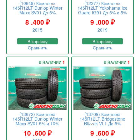
(10649) Комплект
(12277) Комплект
145R12LT Dunlop Winter
145R12LT Yokohama Ice
Maxx SV01 До 5%
Guard IG91 До 5% и 5%
8 .400
₽
9 .000
₽
2015
2019
В корзину
В корзину
Сравнить
Сравнить
1
1
В НАЛИЧИИ
В НАЛИЧИИ
(13672) Комплект
(13709) Комплект
145R12LT Dunlop Winter
145R12LT Bridgestone
Maxx SV01 5% и 10%
Blizzak VL1 До 5%
10 .600
₽
9 .600
₽