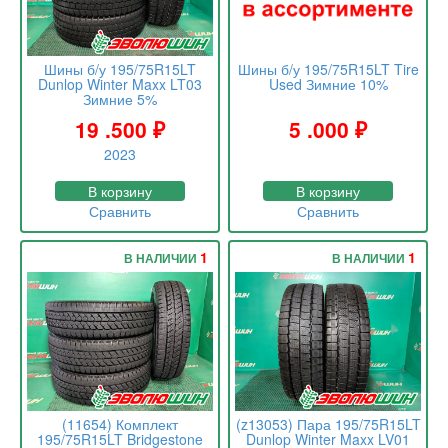
Шины б/у 195/75R15LT
Шины б/у 195/75R15LT Tire
Dunlop Winter Maxx LT03
Used Зимние 10%
Зимние 5%
19 .500
₽
5 .000
₽
2023
В корзину
В корзину
Сравнить
Сравнить
1
1
В НАЛИЧИИ
В НАЛИЧИИ
(11654) Комплект
(z13053) Пара 195/75R15LT
195/75R15LT Bridgestone
Dunlop Winter Maxx LV01