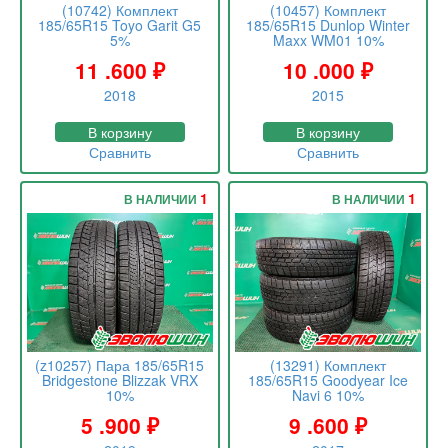
(10742) Комплект
(10457) Комплект
185/65R15 Toyo Garit G5
185/65R15 Dunlop Winter
5%
Maxx WM01 10%
11 .600
₽
10 .000
₽
2018
2015
В корзину
В корзину
Сравнить
Сравнить
1
1
В НАЛИЧИИ
В НАЛИЧИИ
(z10257) Пара 185/65R15
(13291) Комплект
Bridgestone Blizzak VRX
185/65R15 Goodyear Ice
10%
Navi 6 10%
5 .900
₽
9 .600
₽