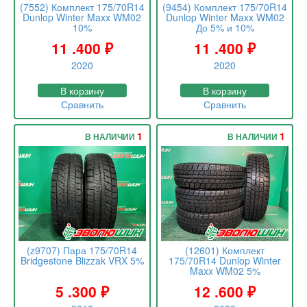
(7552) Комплект 175/70R14
(9454) Комплект 175/70R14
Dunlop Winter Maxx WM02
Dunlop Winter Maxx WM02
10%
До 5% и 10%
11 .400
₽
11 .400
₽
2020
2020
В корзину
В корзину
Сравнить
Сравнить
1
1
В НАЛИЧИИ
В НАЛИЧИИ
(z9707) Пара 175/70R14
(12601) Комплект
Bridgestone Blizzak VRX 5%
175/70R14 Dunlop Winter
Maxx WM02 5%
5 .300
₽
12 .600
₽