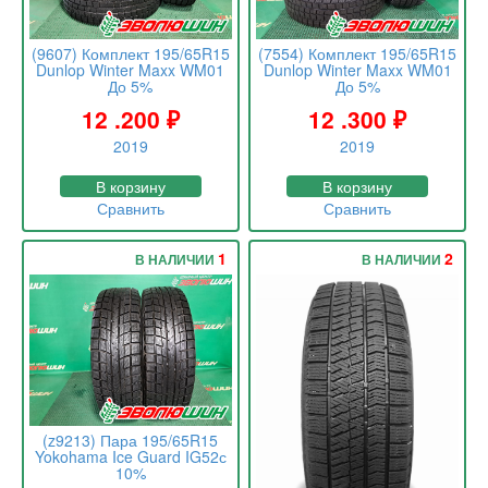
(9607) Комплект 195/65R15
(7554) Комплект 195/65R15
Dunlop Winter Maxx WM01
Dunlop Winter Maxx WM01
До 5%
До 5%
12 .200
₽
12 .300
₽
2019
2019
В корзину
В корзину
Сравнить
Сравнить
1
2
В НАЛИЧИИ
В НАЛИЧИИ
(z9213) Пара 195/65R15
Yokohama Ice Guard IG52с
10%