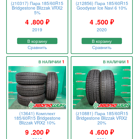
(z10317) Пара 185/60R15
(z12856) Пара 185/60R15
Bridgestone Blizzak VRX2
Goodyear Ice Navi 6 10%
5%
4 .800
₽
4 .500
₽
2019
2020
В корзину
В корзину
Сравнить
Сравнить
1
1
В НАЛИЧИИ
В НАЛИЧИИ
(13641) Комплект
(z10881) Пара 185/60R15
185/60R15 Bridgestone
Bridgestone Blizzak VRX2
Blizzak VRX2 10%
20%
9 .200
₽
4 .600
₽