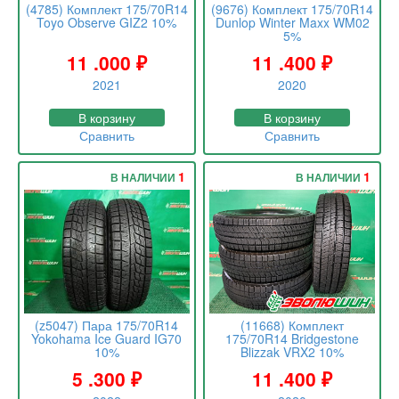
(4785) Комплект 175/70R14
(9676) Комплект 175/70R14
Toyo Observe GIZ2 10%
Dunlop Winter Maxx WM02
5%
11 .000
₽
11 .400
₽
2021
2020
В корзину
В корзину
Сравнить
Сравнить
1
1
В НАЛИЧИИ
В НАЛИЧИИ
(z5047) Пара 175/70R14
(11668) Комплект
Yokohama Ice Guard IG70
175/70R14 Bridgestone
10%
Blizzak VRX2 10%
5 .300
₽
11 .400
₽