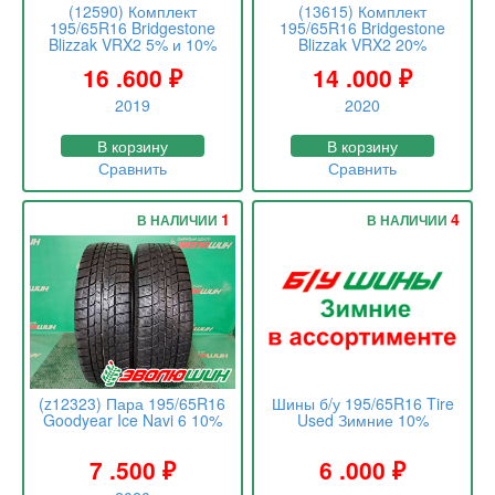
(12590) Комплект
(13615) Комплект
195/65R16 Bridgestone
195/65R16 Bridgestone
Blizzak VRX2 5% и 10%
Blizzak VRX2 20%
16 .600
₽
14 .000
₽
2019
2020
В корзину
В корзину
Сравнить
Сравнить
1
4
В НАЛИЧИИ
В НАЛИЧИИ
(z12323) Пара 195/65R16
Шины б/у 195/65R16 Tire
Goodyear Ice Navi 6 10%
Used Зимние 10%
7 .500
₽
6 .000
₽