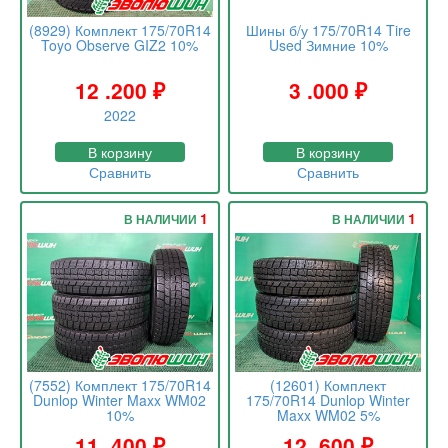
(8929) Комплект 175/70R14
Шины б/у 175/70R14 Tire
Toyo Observe GIZ2 10%
Used Зимние 10%
12 .200
₽
3 .000
₽
2022
В корзину
В корзину
Сравнить
Сравнить
1
1
В НАЛИЧИИ
В НАЛИЧИИ
(7552) Комплект 175/70R14
(12601) Комплект
Dunlop Winter Maxx WM02
175/70R14 Dunlop Winter
10%
Maxx WM02 5%
11 .400
₽
12 .600
₽