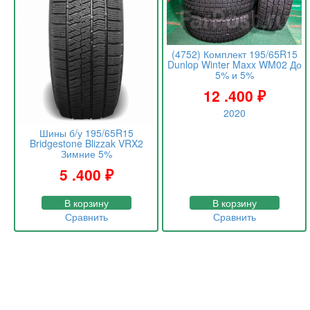
(4752) Комплект 195/65R15
Dunlop Winter Maxx WM02 До
5% и 5%
12 .400
₽
2020
Шины б/у 195/65R15
Bridgestone Blizzak VRX2
Зимние 5%
5 .400
₽
В корзину
В корзину
Сравнить
Сравнить