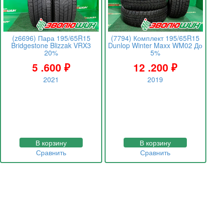
(z6696) Пара 195/65R15
(7794) Комплект 195/65R15
Bridgestone Blizzak VRX3
Dunlop Winter Maxx WM02 До
20%
5%
5 .600
₽
12 .200
₽
2021
2019
В корзину
В корзину
Сравнить
Сравнить