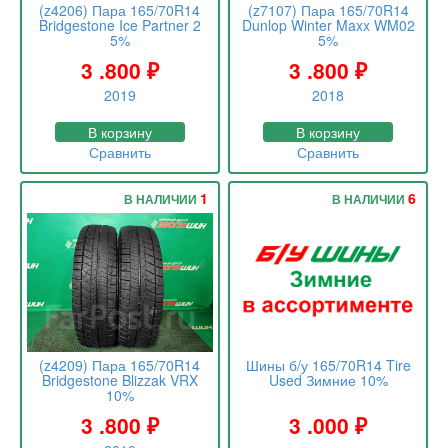
(z4206) Пара 165/70R14
(z7107) Пара 165/70R14
Bridgestone Ice Partner 2
Dunlop Winter Maxx WM02
5%
5%
3 .800
₽
3 .800
₽
2019
2018
В корзину
В корзину
Сравнить
Сравнить
1
6
В НАЛИЧИИ
В НАЛИЧИИ
(z4209) Пара 165/70R14
Шины б/у 165/70R14 Tire
Bridgestone Blizzak VRX
Used Зимние 10%
10%
3 .800
₽
3 .000
₽