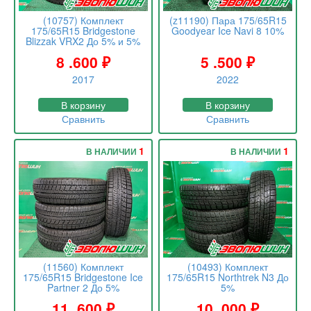
(10757) Комплект
(z11190) Пара 175/65R15
175/65R15 Bridgestone
Goodyear Ice Navi 8 10%
Blizzak VRX2 До 5% и 5%
8 .600
₽
5 .500
₽
2017
2022
В корзину
В корзину
Сравнить
Сравнить
1
1
В НАЛИЧИИ
В НАЛИЧИИ
(11560) Комплект
(10493) Комплект
175/65R15 Bridgestone Ice
175/65R15 Northtrek N3 До
Partner 2 До 5%
5%
11 .600
₽
10 .000
₽