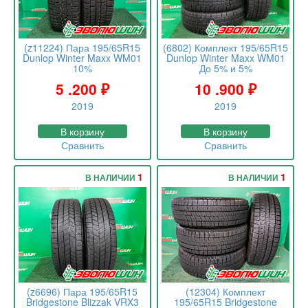
(z11224) Пара 195/65R15
(6802) Комплект 195/65R15
Dunlop Winter Maxx WM01
Dunlop Winter Maxx WM01
10%
До 5% и 5%
5 .200
₽
10 .900
₽
2019
2019
В корзину
В корзину
Сравнить
Сравнить
1
1
В НАЛИЧИИ
В НАЛИЧИИ
(z6696) Пара 195/65R15
(12304) Комплект
Bridgestone Blizzak VRX3
195/65R15 Bridgestone