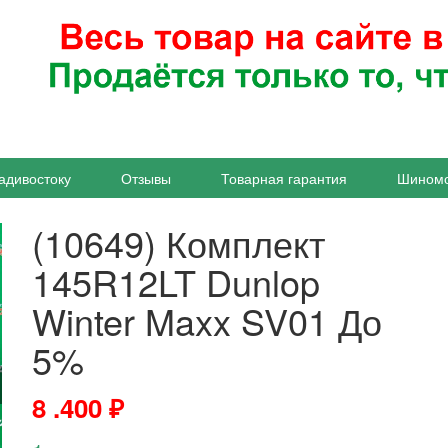
адивостоку
Отзывы
Товарная гарантия
Шином
(10649) Комплект
145R12LT Dunlop
Winter Maxx SV01 До
5%
8 .400
₽