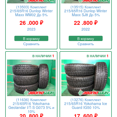
(13503) Комплект
(13515) Комплект
215/65R16 Dunlop Winter
215/65R16 Dunlop Winter
Maxx WM02 До 5%
Maxx SJ8 До 5%
26 .000
₽
22 .800
₽
2023
2022
В корзину
В корзину
Сравнить
Сравнить
1
1
В НАЛИЧИИ
В НАЛИЧИИ
(11636) Комплект
(13276) Комплект
215/65R16 Yokohama
215/65R16 Yokohama Ice
Geolandar I/T-S G073 5% и
Guard IG50 10%
10%
20 .800
₽
17 .600
₽