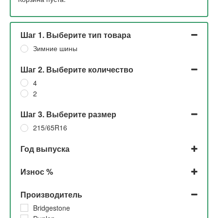
Шаг 1. Выберите тип товара
Зимние шины
Шаг 2. Выберите количество
4
2
Шаг 3. Выберите размер
215/65R16
Год выпуска
2023
Износ %
2022
2021
До 5% и 10%
Производитель
2020
До 5%
2019
5% и 10%
Bridgestone
2017
10% и 20%