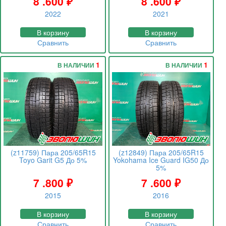
8 .600
₽
8 .600
₽
2022
2021
В корзину
В корзину
Сравнить
Сравнить
1
1
В НАЛИЧИИ
В НАЛИЧИИ
(z11759) Пара 205/65R15
(z12849) Пара 205/65R15
Toyo Garit G5 До 5%
Yokohama Ice Guard IG50 До
5%
7 .800
₽
7 .600
₽
2015
2016
В корзину
В корзину
Сравнить
Сравнить