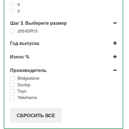
4
2
Шаг 3. Выберите размер
205/65R15
Год выпуска
2022
Износ %
2021
2019
До 5% и 5%
Производитель
2018
До 5%
2016
5% и 10%
Bridgestone
2015
10%
Dunlop
Toyo
Yokohama
СБРОСИТЬ ВСЕ