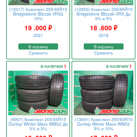
(13017) Комплект 205/65R15
(12852) Комплект 205/65R15
Bridgestone Blizzak VRX2
Bridgestone Blizzak VRX До
10%
5% и 5%
19 .000
₽
18 .600
₽
2021
2018
В корзину
В корзину
Сравнить
Сравнить
1
1
В НАЛИЧИИ
В НАЛИЧИИ
(9907) Комплект 205/65R15
(13691) Комплект 205/65R15
Dunlop Winter Maxx WM02 До
Dunlop Winter Maxx WM02
5% и 5%
5% и 10%