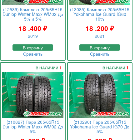
(12589) Комплект 205/65R15
(13085) Комплект 205/65R15
Dunlop Winter Maxx WM02 До
Yokohama Ice Guard IG60
5% и 5%
10%
18 .400
₽
18 .200
₽
2019
2021
В корзину
В корзину
Сравнить
Сравнить
1
1
В НАЛИЧИИ
В НАЛИЧИИ
(z10827) Пара 205/65R15
(z10290) Пара 205/65R15
Dunlop Winter Maxx WM02 До
Yokohama Ice Guard IG70 До
5%
5%