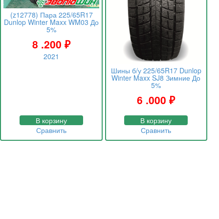
(z12778) Пара 225/65R17
Dunlop Winter Maxx WM03 До
5%
8 .200
₽
2021
Шины б/у 225/65R17 Dunlop
Winter Maxx SJ8 Зимние До
5%
6 .000
₽
В корзину
В корзину
Сравнить
Сравнить