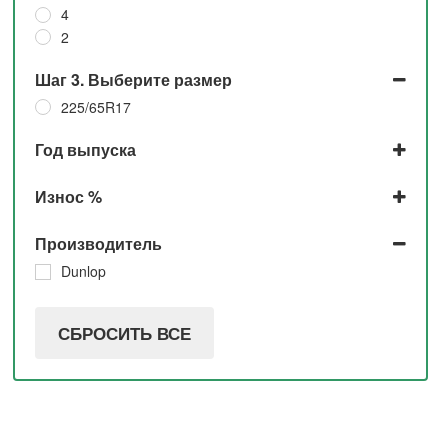
4
2
Шаг 3. Выберите размер
225/65R17
Год выпуска
2021
Износ %
До 5%
Производитель
30%
10%
Dunlop
СБРОСИТЬ ВСЕ