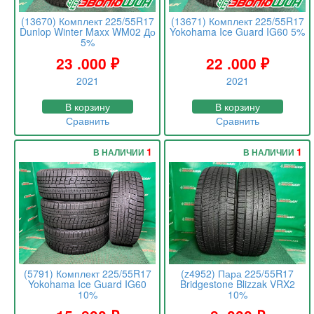
(13670) Комплект 225/55R17
(13671) Комплект 225/55R17
Dunlop Winter Maxx WM02 До
Yokohama Ice Guard IG60 5%
5%
23 .000
₽
22 .000
₽
2021
2021
В корзину
В корзину
Сравнить
Сравнить
1
1
В НАЛИЧИИ
В НАЛИЧИИ
(5791) Комплект 225/55R17
(z4952) Пара 225/55R17
Yokohama Ice Guard IG60
Bridgestone Blizzak VRX2
10%
10%