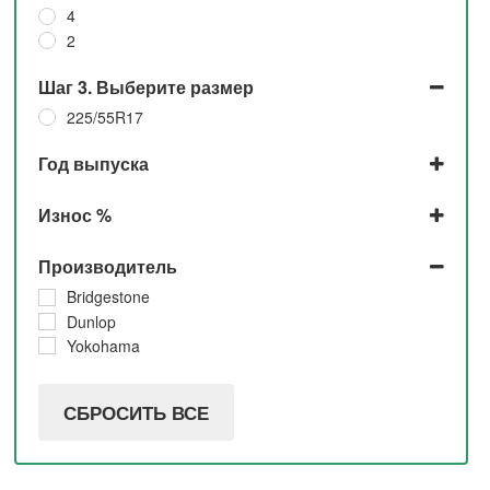
4
2
Шаг 3. Выберите размер
225/55R17
Год выпуска
2021
Износ %
2019
2017
До 5%
Производитель
5%
10%
Bridgestone
Dunlop
Yokohama
СБРОСИТЬ ВСЕ