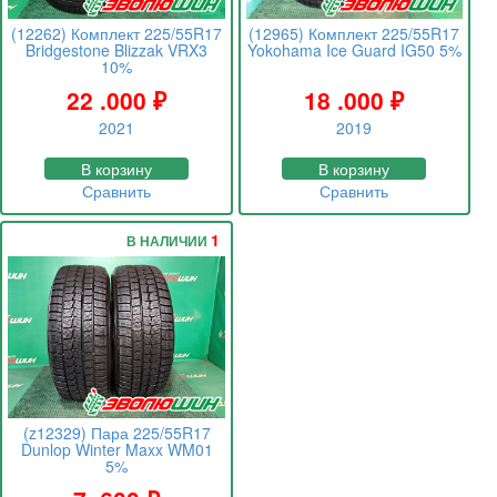
(12262) Комплект 225/55R17
(12965) Комплект 225/55R17
Bridgestone Blizzak VRX3
Yokohama Ice Guard IG50 5%
10%
22 .000
₽
18 .000
₽
2021
2019
В корзину
В корзину
Сравнить
Сравнить
1
В НАЛИЧИИ
(z12329) Пара 225/55R17
Dunlop Winter Maxx WM01
5%