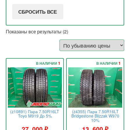
СБРОСИТЬ ВСЕ
Показаны все результаты (2)
1
1
В НАЛИЧИИ
В НАЛИЧИИ
(z10891) Пара 7.50R16LT
(z4355) Пара 7.50R16LT
Toyo M919 До 5%
Bridgestone Blizzak W970
10%
27 .000
₽
13 .600
₽