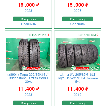
16 .000
₽
15 .000
₽
2023
2023
В корзину
В корзину
Сравнить
Сравнить
1
2
В НАЛИЧИИ
В НАЛИЧИИ
(z8901) Пара 205/85R16LT
Шины б/у 205/85R16LT
Bridgestone Blizzak W989
Toyo Delvex M934 Зимние
30%
5%
11 .400
₽
11 .400
₽
2023
2019
В корзину
В корзину