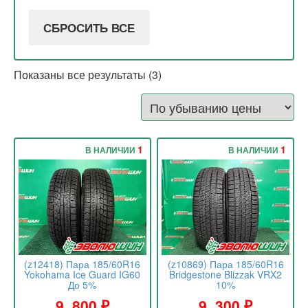
СБРОСИТЬ ВСЕ
Показаны все результаты (3)
1
1
В НАЛИЧИИ
В НАЛИЧИИ
(z12418) Пара 185/60R16
(z10869) Пара 185/60R16
Yokohama Ice Guard IG60
Bridgestone Blizzak VRX2
До 5%
10%
9 .800
₽
9 .300
₽