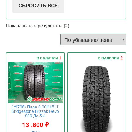
СБРОСИТЬ ВСЕ
Показаны все результаты (2)
1
2
В НАЛИЧИИ
В НАЛИЧИИ
(z9798) Пара 6.00R15LT
Bridgestone Blizzak Revo
969 До 5%
13 .800
₽
2016