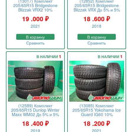
(13017) Комплект
(12852) Комплект
205/65R15 Bridgestone
205/65R15 Bridgestone
Blizzak VRX2 10%
Blizzak VRX До 5% и 5%
19 .000
₽
18 .600
₽
2021
2018
В корзину
В корзину
Сравнить
Сравнить
1
1
В НАЛИЧИИ
В НАЛИЧИИ
(12589) Комплект
(13085) Комплект
205/65R15 Dunlop Winter
205/65R15 Yokohama Ice
Maxx WM02 До 5% и 5%
Guard IG60 10%
18 .400
₽
18 .200
₽
2019
2021