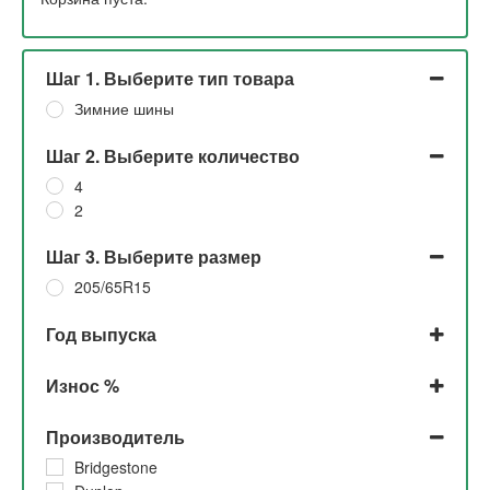
Шаг 1. Выберите тип товара
Зимние шины
Шаг 2. Выберите количество
4
2
Шаг 3. Выберите размер
205/65R15
Год выпуска
2022
Износ %
2021
2019
До 5% и 5%
Производитель
2018
До 5%
2016
5% и 10%
Bridgestone
2015
10%