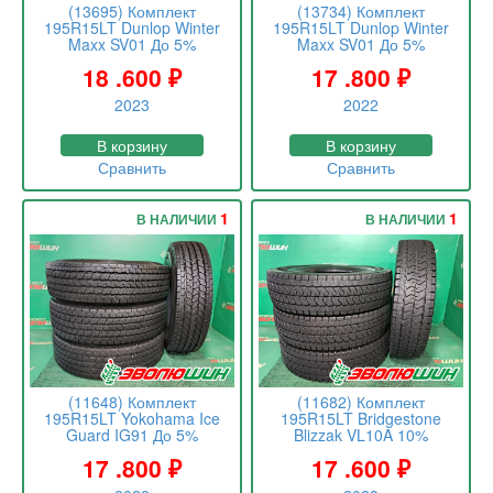
(13695) Комплект
(13734) Комплект
195R15LT Dunlop Winter
195R15LT Dunlop Winter
Maxx SV01 До 5%
Maxx SV01 До 5%
18 .600
₽
17 .800
₽
2023
2022
В корзину
В корзину
Сравнить
Сравнить
1
1
В НАЛИЧИИ
В НАЛИЧИИ
(11648) Комплект
(11682) Комплект
195R15LT Yokohama Ice
195R15LT Bridgestone
Guard IG91 До 5%
Blizzak VL10A 10%
17 .800
₽
17 .600
₽