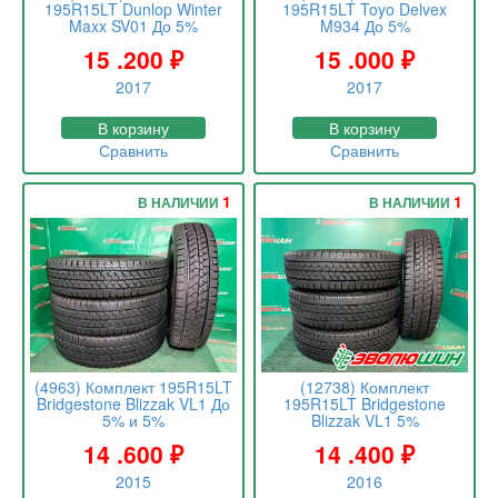
195R15LT Dunlop Winter
195R15LT Toyo Delvex
Maxx SV01 До 5%
M934 До 5%
15 .200
₽
15 .000
₽
2017
2017
В корзину
В корзину
Сравнить
Сравнить
1
1
В НАЛИЧИИ
В НАЛИЧИИ
(4963) Комплект 195R15LT
(12738) Комплект
Bridgestone Blizzak VL1 До
195R15LT Bridgestone
5% и 5%
Blizzak VL1 5%
14 .600
₽
14 .400
₽
2015
2016