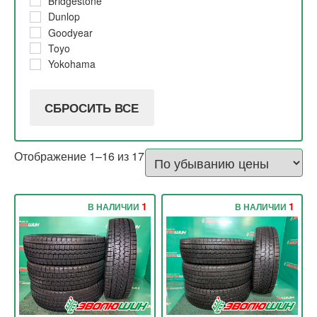
Bridgestone
2017
30%
Dunlop
2016
10%
Goodyear
2015
Toyo
2014
Yokohama
СБРОСИТЬ ВСЕ
Отображение 1–16 из 17
1
1
В НАЛИЧИИ
В НАЛИЧИИ